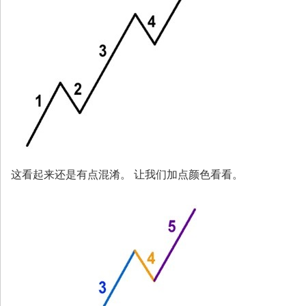
汇
|
期
货
|
股
票
|
黄
这看起来还是有点混淆。 让我们加点颜色看看。
金
白
银
|
原
油