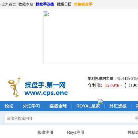
设为首页
收藏本站
操盘手选拔
财经日历
对接操盘手
复利思维的力量
：每月1%-3
论坛
外汇学习
嘉盛全球
ROYAL皇家
外汇选拔
嘉盛注册
Roya注册
揽操