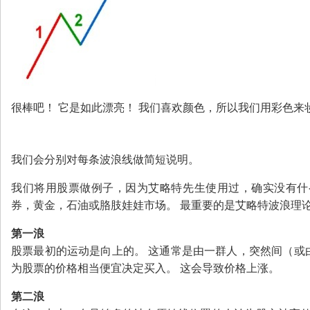
股
指
|E
C
N|
最
很棒吧！ 它是如此漂亮！ 我们喜欢颜色，所以我们用彩色来
低
优
我们会分别对每条波浪线做简短说明。
质
点
我们将用股票做例子，因为艾略特先生使用过，确实没有什
券，黄金，石油或胳肢娃娃市场。 最重要的是艾略特波浪理
|
最
第一浪
小
股票最初的运动是向上的。 这通常是由一群人，突然间（或
单
为股票的价格相当便宜决定买入。 这会导致价格上涨。
0.
第二浪
01