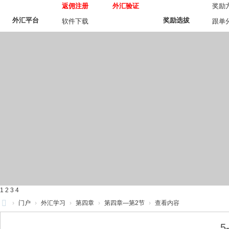
返佣注册
外汇验证
奖励
外汇平台
奖励选拔
软件下载
跟单
1
2
3
4
›
门户
›
外汇学习
›
第四章
›
第四章—第2节
›
查看内容
操
5