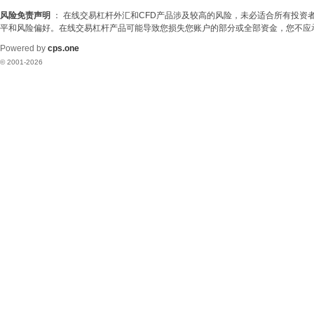
汇
风险免责声明
： 在线交易杠杆外汇和CFD产品涉及较高的风险，未必适合所有投
平和风险偏好。在线交易杠杆产品可能导致您损失您账户的部分或全部资金，您不应
|
Powered by
cps.one
期
© 2001-2026
货
|
股
票
|
黄
金
白
银
|
原
油