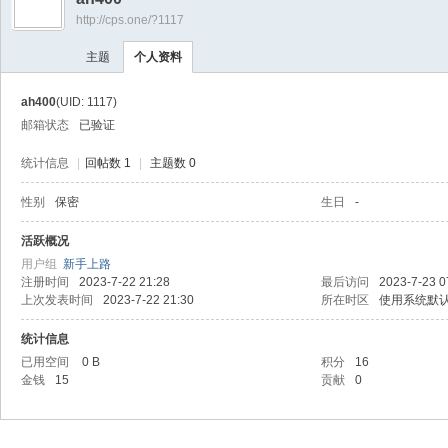
盘
http://cps.one/?1117
手
主题
个人资料
.
第
ah400
(UID: 1117)
一
邮箱状态
已验证
网
统计信息
|
回帖数 1
|
主题数 0
|c
性别
保密
生日
-
ps
.o
活跃概况
用户组
新手上路
ne
注册时间
2023-7-22 21:28
最后访问
2023-7-23 0
|
上次发表时间
2023-7-22 21:30
所在时区
使用系统默
返
统计信息
佣
已用空间
0 B
积分
16
金钱
15
贡献
0
网
|
外