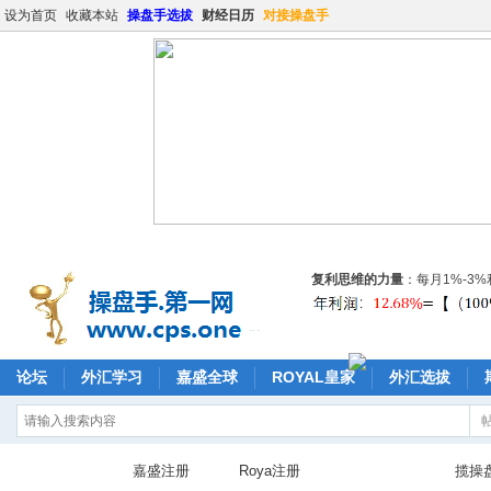
设为首页
收藏本站
操盘手选拔
财经日历
对接操盘手
复利思维的力量
：每月1%-3
论坛
外汇学习
嘉盛全球
ROYAL皇家
外汇选拔
嘉盛注册
Roya注册
揽操