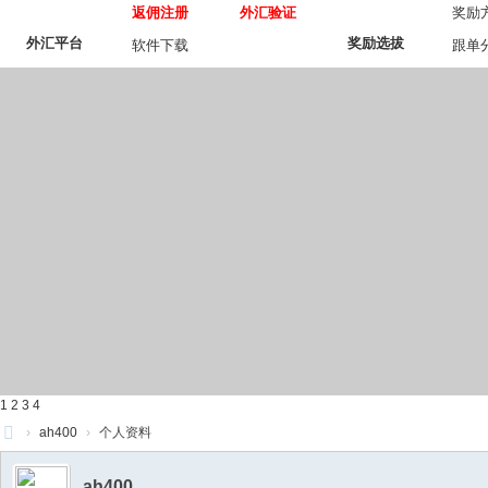
返佣注册
外汇验证
奖励
外汇平台
奖励选拔
软件下载
跟单
1
2
3
4
›
ah400
›
个人资料
操
ah400