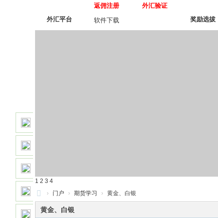
返佣注册
外汇验证
外汇平台
奖励选拔
软件下载
在线留言
直接开户返佣
参与选拔奖励
1
2
3
4
资金对接操盘
›
门户
›
期货学习
›
黄金、白银
操
黄金、白银
参与培训计划