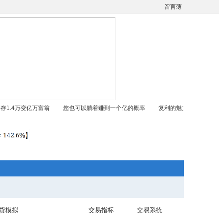
留言薄
1.4万变亿万富翁
您也可以躺着赚到一个亿的概率
复利的魅力-每月6%-初始资
货模拟
交易指标
交易系统