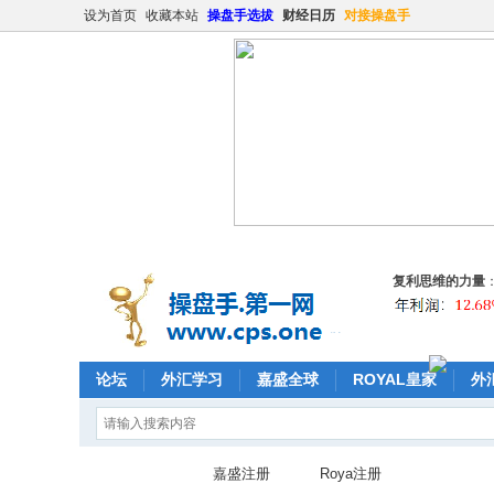
设为首页
收藏本站
操盘手选拔
财经日历
对接操盘手
复利思维的力量
论坛
外汇学习
嘉盛全球
ROYAL皇家
外
嘉盛注册
Roya注册