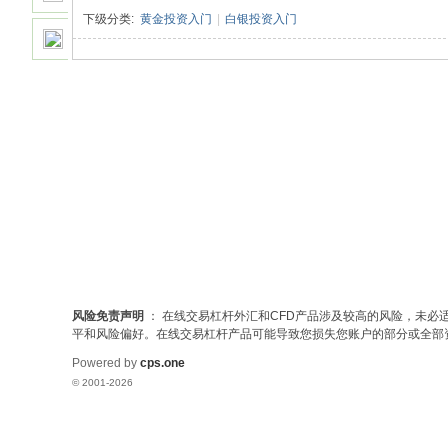
盘
下级分类:
黄金投资入门
|
白银投资入门
手
参加实盘大赛
.
第
一
网
|c
ps
.o
ne
|
风险免责声明
： 在线交易杠杆外汇和CFD产品涉及较高的风险，未
返
平和风险偏好。在线交易杠杆产品可能导致您损失您账户的部分或全部
佣
Powered by
cps.one
网
© 2001-2026
|
外