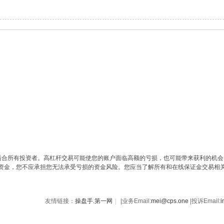
必适合所有投资者。高杠杆交易可能使您的账户面临高额的亏损，也可能带来获利的机
资金，您不应承担您无法承受亏损的资金风险。您应当了解所有和在线保证金交易相
友情链接：
操盘手.第一网
|
|业务Email:
mei@cps.one
|投诉Email:
i