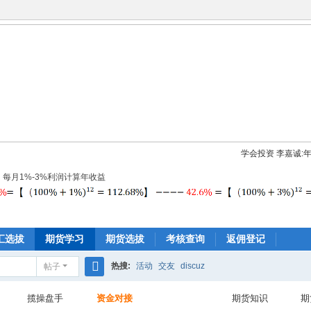
学会投资 李嘉诚:年存
：每月1%-3%利润计算年收益
汇选拔
期货学习
期货选拔
考核查询
返佣登记
热搜:
活动
交友
discuz
帖子
搜
揽操盘手
资金对接
期货知识
期
索