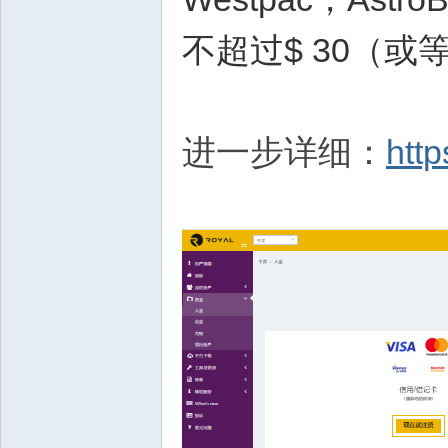
股
指
不超过$ 30（
|E
C
N|
进一步详细：
http
最
低
优
质
点
|
最
小
单
0.
01