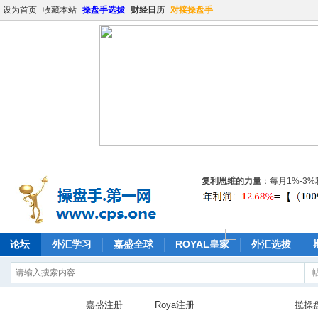
设为首页
收藏本站
操盘手选拔
财经日历
对接操盘手
复利思维的力量
：每月1%-3
论坛
外汇学习
嘉盛全球
ROYAL皇家
外汇选拔
嘉盛注册
Roya注册
揽操