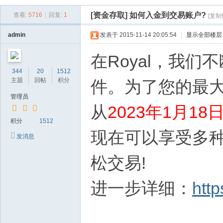
盘
[资金存取]
如何入金到交易账户?
查看:
5716
|
回复:
1
[复制
手
.
admin
发表于 2015-11-14 20:05:54
|
显示全部楼层
第
在Royal，我
一
344
20
1512
网
主题
回帖
积分
件。为了您的最
|c
管理员
ps
从
2023年1月1
.o
积分
1512
现在可以享受多
ne
发消息
|
松交易!
返
佣
进一步详细：
http
网
|
外