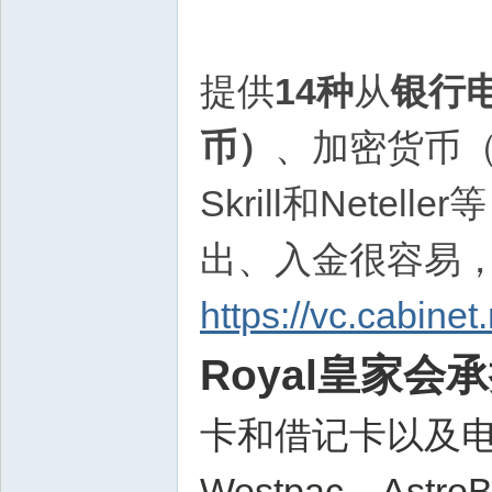
汇
|
提供
14种
从
银行
期
货
币）
、加密货币（
|
股
Skrill和Net
票
出、入金很容易，您可
|
黄
https://vc.cabinet.
金
白
Royal皇家会
银
|
卡和借记卡以及
原
油
Westpac，Ast