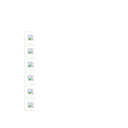
在线留言
直接开户返佣
参与选拔奖励
资金对接操盘
参与培训计划
参加实盘大赛