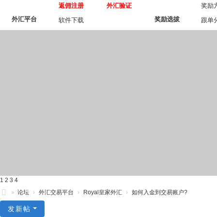
返佣注册
外汇验证
奖励
外汇平台
奖励选拔
软件下载
跟单
1
2
3
4
»
论坛
›
外汇交易平台
›
Royal皇家外汇
›
如何入金到交易账户?
操
发新帖